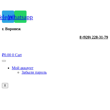
Перейти
к
содержимому
elegram
Whatsapp
г. Воронеж
8 (920) 228-31-79
₽
0.00
0
Cart
Мой аккаунт
Забыли пароль
X