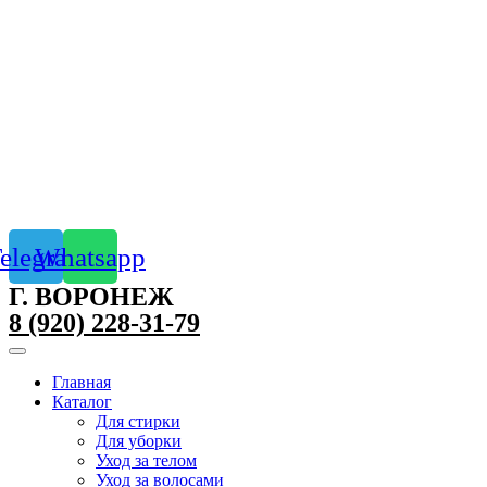
elegram
Whatsapp
Г. ВОРОНЕЖ
8 (920) 228-31-79
Главная
Каталог
Для стирки
Для уборки
Уход за телом
Уход за волосами