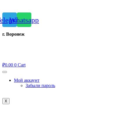
Перейти
к
содержимому
elegram
Whatsapp
г. Воронеж
₽
0.00
0
Cart
Мой аккаунт
Забыли пароль
X