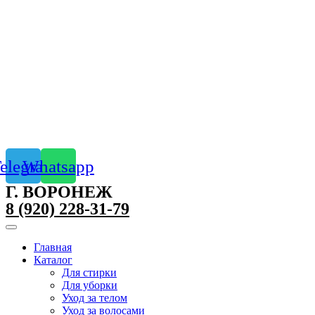
elegram
Whatsapp
Г. ВОРОНЕЖ
8 (920) 228-31-79
Главная
Каталог
Для стирки
Для уборки
Уход за телом
Уход за волосами