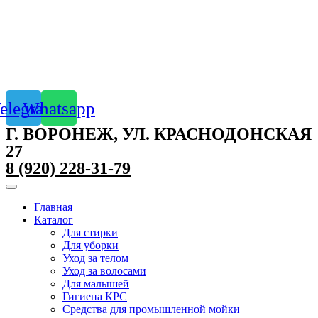
elegram
Whatsapp
Г. ВОРОНЕЖ, УЛ. КРАСНОДОНСКАЯ
27
8 (920) 228-31-79
Главная
Каталог
Для стирки
Для уборки
Уход за телом
Уход за волосами
Для малышей
Гигиена КРС
Средства для промышленной мойки