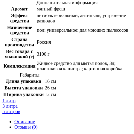
Дополнительная информация
Аромат
мятный фреш
Эффект
антибактериальный; антипыль; устранение
средства
разводов
Назначение
пол; универсальное; для моющих пылесосов
средства
Страна
Россия
производства
Вес товара с
3100 г
упаковкой (г)
Жидкое средство для мытья полов, 3л;
Комплектация
пластиковая канистра; картонная коробка
Габариты
Длина упаковки
16 см
Высота упаковки
26 см
Ширина упаковки
12 см
1 литр
3 литра
5 литров
Описание
Отзывы (0)