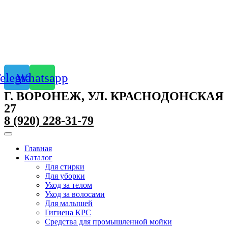
elegram
Whatsapp
Г. ВОРОНЕЖ, УЛ. КРАСНОДОНСКАЯ
27
8 (920) 228-31-79
Главная
Каталог
Для стирки
Для уборки
Уход за телом
Уход за волосами
Для малышей
Гигиена КРС
Средства для промышленной мойки