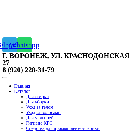
elegram
Whatsapp
Г. ВОРОНЕЖ, УЛ. КРАСНОДОНСКАЯ
27
8 (920) 228-31-79
Главная
Каталог
Для стирки
Для уборки
Уход за телом
Уход за волосами
Для малышей
Гигиена КРС
Средства для промышленной мойки