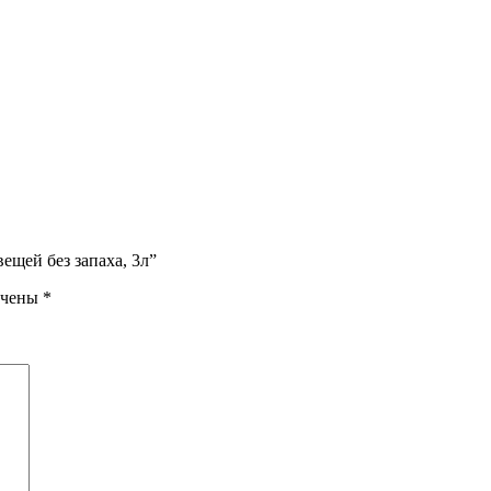
вещей без запаха, 3л”
ечены
*