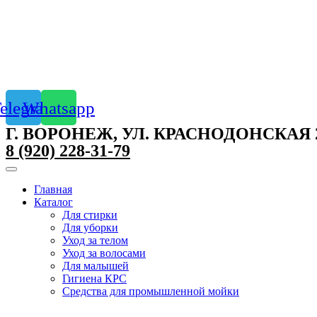
elegram
Whatsapp
Г. ВОРОНЕЖ, УЛ. КРАСНОДОНСКАЯ 
8 (920) 228-31-79
Главная
Каталог
Для стирки
Для уборки
Уход за телом
Уход за волосами
Для малышей
Гигиена КРС
Средства для промышленной мойки