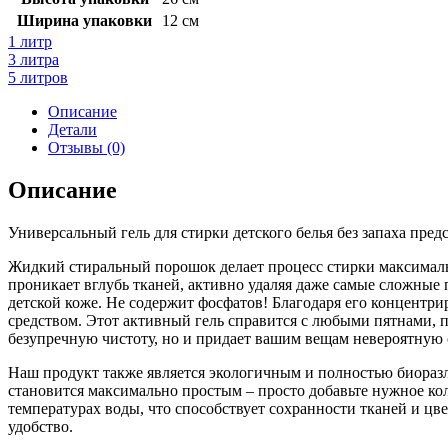
Ширина упаковки
12 см
1 литр
3 литра
5 литров
Описание
Детали
Отзывы (0)
Описание
Универсальный гель для стирки детского белья без запаха пре
Жидкий стиральный порошок делает процесс стирки максималь
проникает вглубь тканей, активно удаляя даже самые сложные 
детской коже. Не содержит фосфатов! Благодаря его концентри
средством. Этот активный гель справится с любыми пятнами, по
безупречную чистоту, но и придает вашим вещам невероятную с
Наш продукт также является экологичным и полностью биоразла
становится максимально простым – просто добавьте нужное ко
температурах воды, что способствует сохранности тканей и цв
удобство.