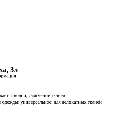
ха, 3л
ормация
вается водой; смягчение тканей
 и одежды; универсальное; для деликатных тканей