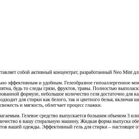
дставляет собой активный концентрат, разработанный Neo Mint д
но эффективным и удобным. Гелеобразное гипоаллергенное мою
пятна, будь то следы грязи, фруктов, травы. Полностью выполас
рованной формуле, небольшое количество геля достаточно для к
дходит для стирки как белого, так и цветного белья, включая ш
вежесть и мягкость, облегчает процесс глажки.
гаемым. Гелевое средство выпускается большим объемом 3 или 5
личество в вашу стиральную машину. Жидкая форма выпуска обе
етов вашей одежды. Эффективный гель для стирки – настоящее о