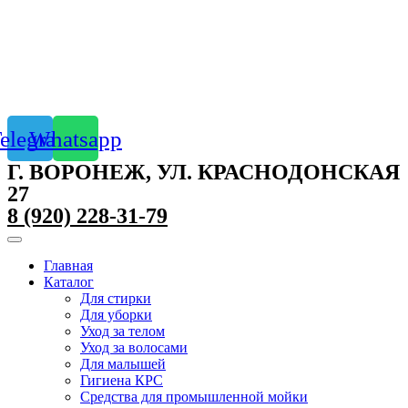
elegram
Whatsapp
Г. ВОРОНЕЖ, УЛ. КРАСНОДОНСКАЯ
27
8 (920) 228-31-79
Главная
Каталог
Для стирки
Для уборки
Уход за телом
Уход за волосами
Для малышей
Гигиена КРС
Средства для промышленной мойки